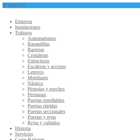
971836763
info@ferreriamador.com
Empresa
Instalaciones
Trabajos
Automatismos
Barandillas
Barreras
Cristaleras
Estructuras
Escaleras y accesos
Letreros
Mobiliario
Náutica
Pérgolas y porches
Persianas
Puertas enrollables
Puertas rápidas
Puertas seccionales
Puertas y rejas
Rejas y vallados
Historia
Servicios
Came Baleares