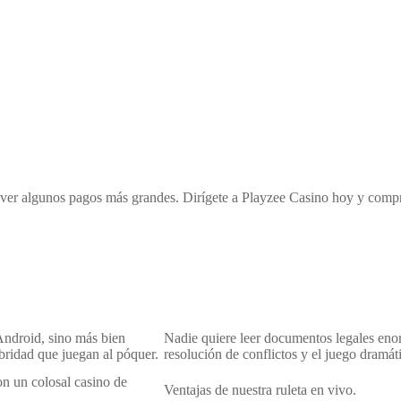
no ver algunos pagos más grandes. Dirígete a Playzee Casino hoy y comp
Android, sino más bien
Nadie quiere leer documentos legales eno
bridad que juegan al póquer.
resolución de conflictos y el juego dramát
on un colosal casino de
Ventajas de nuestra ruleta en vivo.