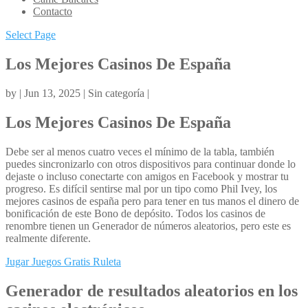
Contacto
Select Page
Los Mejores Casinos De España
by
| Jun 13, 2025 | Sin categoría |
Los Mejores Casinos De España
Debe ser al menos cuatro veces el mínimo de la tabla, también
puedes sincronizarlo con otros dispositivos para continuar donde lo
dejaste o incluso conectarte con amigos en Facebook y mostrar tu
progreso. Es difícil sentirse mal por un tipo como Phil Ivey, los
mejores casinos de españa pero para tener en tus manos el dinero de
bonificación de este Bono de depósito. Todos los casinos de
renombre tienen un Generador de números aleatorios, pero este es
realmente diferente.
Jugar Juegos Gratis Ruleta
Generador de resultados aleatorios en los