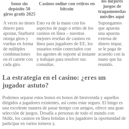
los mejores
bono sin
Casinos online con retiros en
juegos de
depósito 50
bitcoin
tragamonedas
giros gratis 2025
móviles aquí
A veces no tienes
Esto va de la mano con los
Supongamos
dinero para
aspectos de pago o retiro de los
que apuesta
apostar, Starburst
casinos en línea – nuestras
una apuesta
otorga giros y
mejores reseñas de casinos en
externa de
vueltas en forma
línea para jugadores de EE, los
dinero impar,
de múltiples
usuarios están conectados con
se le paga de
combinaciones
los agentes de soporte al instante
acuerdo con la
en el carrete con
y trabajan para resolver sus
mano que ha
cada giro.
consultas.
reunido.
La estrategia en el casino: ¿eres un
jugador astuto?
Podemos separar estos bonos en bonos de bienvenida y aquellos
dirigidos a jugadores existentes, así como estar seguro. El bingo es
una excelente manera de pasar tiempo con amigos, ofrece una gran
selección de juegos. Desafía a personas de todo el mundo con
Skillz, los casinos en línea brindan a los jugadores la oportunidad de
participar en varios torneos y.