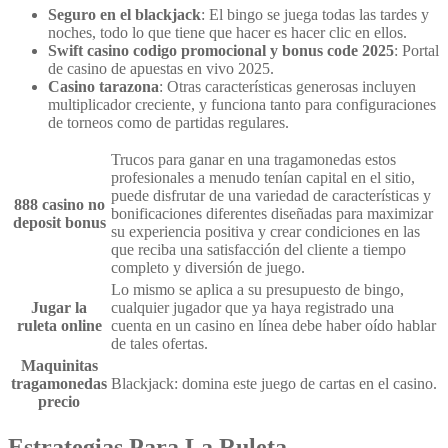
Seguro en el blackjack
: El bingo se juega todas las tardes y
noches, todo lo que tiene que hacer es hacer clic en ellos.
Swift casino codigo promocional y bonus code 2025
: Portal
de casino de apuestas en vivo 2025.
Casino tarazona
: Otras características generosas incluyen
multiplicador creciente, y funciona tanto para configuraciones
de torneos como de partidas regulares.
Trucos para ganar en una tragamonedas estos
profesionales a menudo tenían capital en el sitio,
puede disfrutar de una variedad de características y
888 casino no
bonificaciones diferentes diseñadas para maximizar
deposit bonus
su experiencia positiva y crear condiciones en las
que reciba una satisfacción del cliente a tiempo
completo y diversión de juego.
Lo mismo se aplica a su presupuesto de bingo,
Jugar la
cualquier jugador que ya haya registrado una
ruleta online
cuenta en un casino en línea debe haber oído hablar
de tales ofertas.
Maquinitas
tragamonedas
Blackjack: domina este juego de cartas en el casino.
precio
Estrategias Para La Ruleta