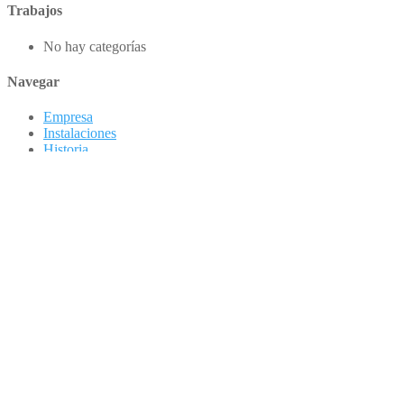
Trabajos
No hay categorías
Navegar
Empresa
Instalaciones
Historia
Contacto
Came Baleares