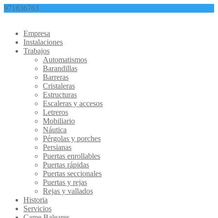
971836763
info@ferreriamador.com
Empresa
Instalaciones
Trabajos
Automatismos
Barandillas
Barreras
Cristaleras
Estructuras
Escaleras y accesos
Letreros
Mobiliario
Náutica
Pérgolas y porches
Persianas
Puertas enrollables
Puertas rápidas
Puertas seccionales
Puertas y rejas
Rejas y vallados
Historia
Servicios
Came Baleares